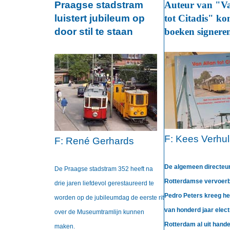
Praagse stadstram
Auteur van "Va
luistert jubileum op
tot Citadis" ko
door stil te staan
boeken signere
F:
Kees Verhul
F:
René Gerhards
De algemeen directeur
De Praagse stadstram 352 heeft na
Rotterdamse vervoerb
drie jaren liefdevol gerestaureerd te
Pedro Peters kreeg he
worden op de jubileumdag de eerste rit
van honderd jaar elect
over de Museumtramlijn kunnen
Rotterdam al uit hand
maken.