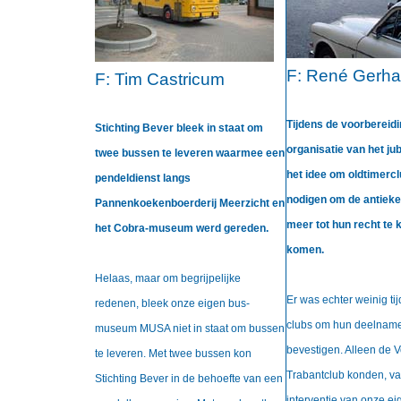
F:
René Gerha
F:
Tim Castricum
Tijdens de voorbereidi
Stichting Bever bleek in staat om
organisatie van het ju
twee bussen te leveren waarmee een
het idee om oldtimerclu
pendeldienst langs
nodigen om de antiek
Pannenkoekenboerderij Meerzicht en
meer tot hun recht te 
het Cobra-museum werd gereden.
komen.
Helaas, maar om begrijpelijke
Er was echter weinig ti
redenen, bleek onze eigen bus-
clubs om hun deelname
museum MUSA niet in staat om bussen
bevestigen. Alleen de V
te leveren. Met twee bussen kon
Trabantclub konden, 
Stichting Bever in de behoefte van een
interventie van onze ei