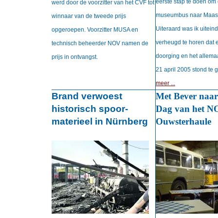
eerste stap te doen om
werd door de voorzitter van het CVF tot
museumbus naar Maastri
winnaar van de tweede prijs
Uiteraard was ik uiteind
opgeroepen. Voorzitter MUSA en
verheugd te horen dat 
technisch beheerder NOV namen de
doorging en het allemaa
prijs in ontvangst.
21 april 2005 stond te
meer ...
Brand verwoest
Met Bever naa
historisch spoor-
Dag van het N
materieel in Nürnberg
Ouwsterhaule