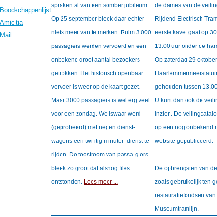
spraken al van een somber jubileum.
de dames van de veili
Boodschappenlijst
Op 25 september bleek daar echter
Rijdend Electrisch Tr
Amicitia
niets meer van te merken. Ruim 3.000
eerste kavel gaat op 3
Mail
passagiers werden vervoerd en een
13.00 uur onder de ham
onbekend groot aantal bezoekers
Op zaterdag 29 oktober 
getrokken. Het historisch openbaar
Haarlemmermeerstatuin
vervoer is weer op de kaart gezet.
gehouden tussen 13.00 
Maar 3000 passagiers is wel erg veel
U kunt dan ook de veil
voor een zondag. Weliswaar werd
inzien. De veilingcatal
(geprobeerd) met negen dienst-
op een nog onbekend 
wagens een twintig minuten-dienst te
website gepubliceerd.
rijden. De toestroom van passa-giers
bleek zo groot dat alsnog files
De opbrengsten van de
ontstonden.
Lees meer ...
zoals gebruikelijk ten 
restauratiefondsen van
Museumtramlijn.