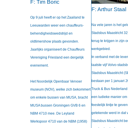
F:
Tim Boric
F:
Arthur Staal
Op 9 juli heeft er op het Zaailand te
Na vele jaren is het g
Leeuwarden weer een chauffeurs-
Stadsbus Maastricht 32
behendigheidswedstrijd en
terug te krijgen in zijn 
oldtimershow plaats gevonden.
werkgebied.
Jaarlijks organiseert de Chauffeurs
In verband met de leve
Vereniging Friesland een dergelijk
laatste vijf Volvo-stad
evenement.
Stadsbus Maastricht (S
bestaan per 1 januari 
Het Noordelijk Openbaar Vervoer
Truck & Bus Nederland
museum (NOV), welke zich bekommert
een ludieke manier om 
om enkele bussen van MUSA, bracht
feestelijk tintje te geve
MUSA bussen Groningen GVB 6 en
getekende werd in dat 
NBM 4710 mee. De Leyland
Stadsbus Maastricht b
Werkspoor 4710 van de NBM (1958)