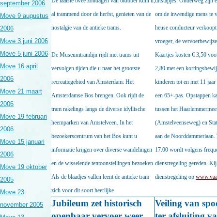
De laatste twee zondagen van oktober kunt u,
uitstapjes. Onderweg zijn 
september 2006
al trammend door de herfst, genieten van de
om de inwendige mens te v
Move 9 augustus
nostalgie van de antieke trams.
heuse conducteur verkoopt 
2006
Move 3 juni 2006
vroeger, de vervoerbewijze
Move 5 juni 2006
De Museumtramlijn rijdt met trams uit
Kaartjes kosten
€ 3,50 voo
Move 16 april
vervolgen tijden die u naar het grootste
2,80 met een kortingsbewij
2006
recreatiegebied van Amsterdam: Het
kinderen tot en met 11 jaa
Move 21 maart
Amsterdamse Bos brengen. Ook rijdt de
een 65+-pas. Opstappen kan
2006
tram rakelings langs de diverse idyllische
tussen het Haarlemmermeer
Move 19 februari
heemparken van Amstelveen. In het
(Amstelveenseweg) en Sta
2006
bezoekerscentrum van het Bos kunt u
aan de Noorddammerlaan. 
Move 15 januari
informatie krijgen over diverse wandelingen
17.00 wordt volgens frequ
2006
en de wisselende tentoonstellingen bezoeken.
dienstregeling gereden. Kij
Move 19 oktober
Als de blaadjes vallen leent de antieke
tram
dienstregeling op
www.vaar
2005
zich voor dit soort heerlijke
Move 23
Jubileum zet historisch
Veiling van spo
november 2005
openbaar vervoer weer
ter afsluiting v