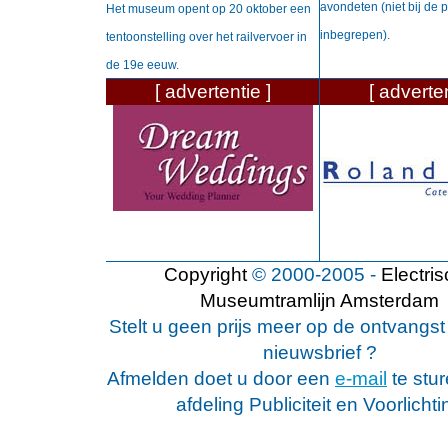
avondeten (niet bij de p
Het museum opent op 20 oktober een
inbegrepen).
tentoonstelling over het railvervoer in
de 19e eeuw.
[ advertentie ]
[ adverten
Copyright
© 2000-2005 -
Electri
Museumtramlijn Amsterdam
Stelt u geen prijs meer op de ontvangs
nieuwsbrief ?
Afmelden doet u door een
e-mail
te stu
afdeling Publiciteit en Voorlichti