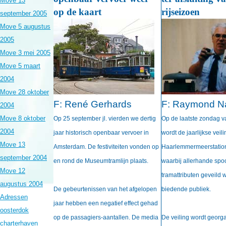
Move 13
op de kaart
rijseizoen
september 2005
Move 5 augustus
2005
Move 3 mei 2005
Move 5 maart
2004
Move 28 oktober
F:
René Gerhards
F:
Raymond N
2004
Move 8 oktober
Op 25 september jl. vierden we dertig
Op de laatste zondag v
2004
jaar historisch openbaar vervoer in
wordt de jaarlijkse veili
Move 13
Amsterdam. De festiviteiten vonden op
Haarlemmermeerstatio
september 2004
en rond de Museumtramlijn plaats.
waarbij allerhande spo
Move 12
tramattributen geveild 
augustus 2004
De gebeurtenissen van het afgelopen
biedende publiek.
Adressen
jaar hebben een negatief effect gehad
oosterdok
op de passagiers-aantallen. De media
De veiling wordt georg
charterhaven