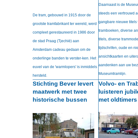
Daarnaast is de Museu
steeds een vertrouwd a
De tram, gebouwd in 1915 door de
gangbare nieuwe titels
grootste tramfabrikant ter wereld, werd
tramboeken, diverse an
compleet gerestaureerd in 1986 door
titels, diverse trammode
de stad Praag (Tjechië) aan
tijdschrifen, oude en ni
Amsterdam cadeau gedaan om de
ansichtkaarten en uiter
onderlinge banden te verster-ken. Het
aandenken aan uw bez
euvel van de 'warmlopers' is inmiddels
Museumtramlijn.
hersteld.
Stichting Bever levert
Volvo- en Tra
maatwerk met twee
luisteren jub
historische bussen
met oldtimers