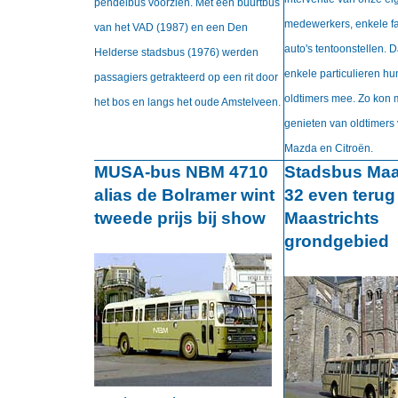
pendelbus voorzien. Met een buurtbus
medewerkers, enkele fa
van het VAD (1987) en een Den
auto's tentoonstellen. 
Helderse stadsbus (1976) werden
enkele particulieren hu
passagiers getrakteerd op een rit door
oldtimers mee. Zo kon
het bos en langs het oude Amstelveen.
genieten van oldtimers
Mazda en Citroën.
MUSA-bus NBM 4710
Stadsbus Maa
alias de Bolramer wint
32 even terug
tweede prijs bij show
Maastrichts
grondgebied