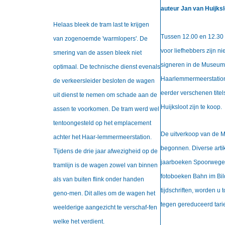
auteur Jan van Huijksl
Helaas bleek de tram last te krijgen
Tussen 12.00 en 12.30 
van zogenoemde 'warmlopers'. De
voor liefhebbers zijn n
smering van de assen bleek niet
signeren in de Museumw
optimaal. De technische dienst evenals
Haarlemmermeerstatio
de verkeersleider besloten de wagen
eerder verschenen titel
uit dienst te nemen om schade aan de
Huijksloot zijn te koop.
assen te voorkomen. De tram werd wel
tentoongesteld op het emplacement
De uitverkoop van de 
achter het Haar-lemmermeerstation.
begonnen. Diverse artik
Tijdens de drie jaar afwezigheid op de
jaarboeken Spoorwege
tramlijn is de wagen zowel van binnen
fotoboeken Bahn im Bil
als van buiten flink onder handen
tijdschriften, worden u 
geno-men. Dit alles om de wagen het
tegen gereduceerd tar
weelderige aangezicht te verschaf-fen
welke het verdient.