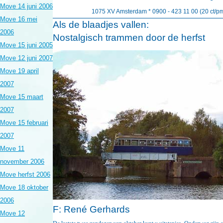
Move 14 juni 2006
1075 XV Amsterdam * 0900 - 423 11 00 (20 ct/p
Move 16 mei
Als de blaadjes vallen:
2006
Nostalgisch trammen door de herfst
Move 15 juni 2005
Move 12 juni 2007
Move 19 april
2007
Move 15 maart
2007
Move 15 februari
2007
Move 11
november 2006
Move herfst 2006
Move 18 oktober
2006
F:
René Gerhards
Move 12