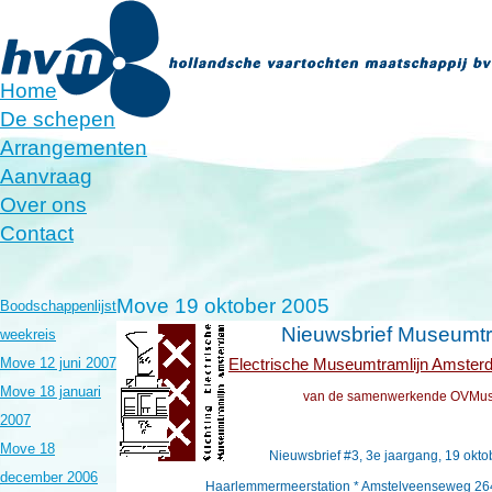
Home
De schepen
Arrangementen
Aanvraag
Over ons
Contact
Move 19 oktober 2005
Boodschappenlijst
Nieuwsbrief
Museumt
weekreis
Move 12 juni 2007
Electrische Museumtramlijn Amste
Move 18 januari
van
de samenwerkende OVMu
2007
Move 18
Nieuwsbrief #3, 3e jaargang, 19 okt
december 2006
Haarlemmermeerstation * Amstelveenseweg 26