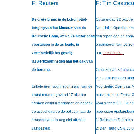
F:
Reuters
F:
Tim Castric
De grote brand in de Lokomotief-
Op zaterdag 22 oktober 
berging van het Museum van de
Noordelijk Openbaar 
Deutsche Bahn, welke 24 historische
een “open dag en dona
voertuigen in de as legde, in
organiseren van
10.30 
vermoedelijk het gevolg
uur.
Lees meer ...
laswerkzaamheden aan het dak van
de berging.
Op deze dag zal muse
vanuit Heinenoord afre
Enkele uren voor het ontstaan van de
Noorderlijk Openbaar V
brand maandagavond 17 oktober
museum in het Friese 
hebben werklui teerbanen op het dak
Voor slechts € 5,-- kun
gelast verklaarde de politie, maar de
meereizen opstapplaats
brandoorzaak is nog niet officiëel
1: Rotterdam Zuidplein 
vastgesteld.
2: Den Haag CS 8.15 u