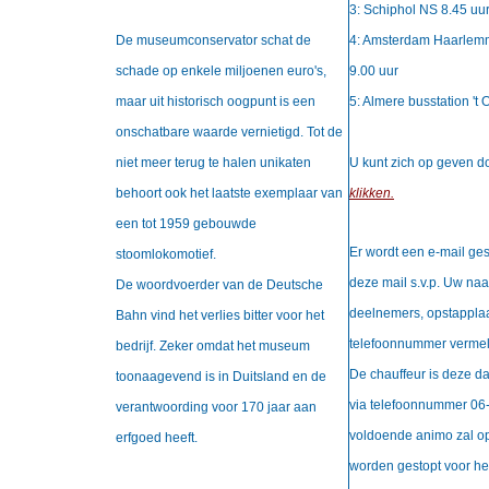
3: Schiphol NS 8.45 uu
De museumconservator schat de
4: Amsterdam Haarlemm
schade op enkele miljoenen euro's,
9.00 uur
maar uit historisch oogpunt is een
5: Almere busstation 't 
onschatbare waarde vernietigd. Tot de
niet meer terug te halen unikaten
U kunt zich op geven d
behoort ook het laatste exemplaar van
klikken.
een tot 1959 gebouwde
Er wordt een e-mail gest
stoomlokomotief.
deze mail s.v.p. Uw naa
De woordvoerder van de Deutsche
deelnemers, opstappla
Bahn vind het verlies bitter voor het
telefoonnummer verme
bedrijf. Zeker omdat het museum
De chauffeur is deze da
toonaagevend is in Duitsland en de
via telefoonnummer 06
verantwoording voor 170 jaar aan
voldoende animo zal o
erfgoed heeft.
worden gestopt voor he