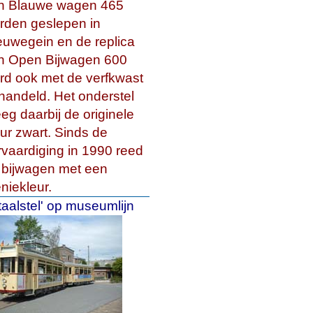
n Blauwe wagen 465
rden geslepen in
euwegein en de replica
n Open Bijwagen 600
rd ook met de verfkwast
handeld. Het onderstel
eeg daarbij de originele
eur zwart. Sinds de
rvaardiging in 1990 reed
 bijwagen met een
niekleur.
taalstel' op museumlijn