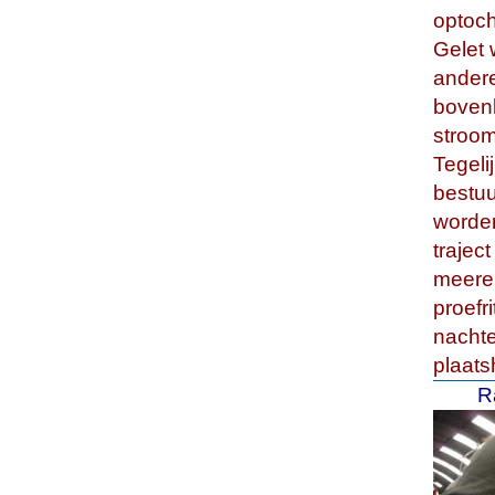
optoch
Gelet 
andere
bovenl
stroo
Tegelij
bestu
worde
trajec
meere
proefri
nachte
plaat
R