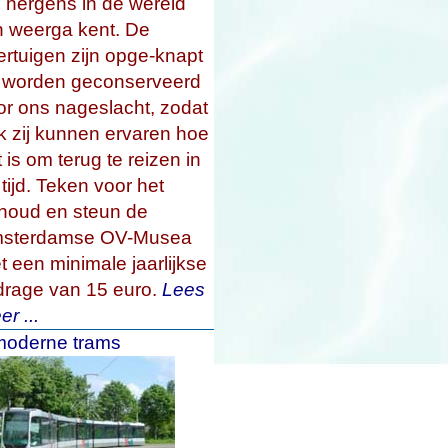
e nergens in de wereld
jn weerga kent. De
ertuigen zijn opge-knapt
 worden geconserveerd
or ons nageslacht, zodat
k zij kunnen ervaren hoe
 is om terug te reizen in
tijd. Teken voor het
houd en steun de
sterdamse OV-Musea
t een minimale jaarlijkse
jdrage van
15 euro.
Lees
r ...
 moderne trams