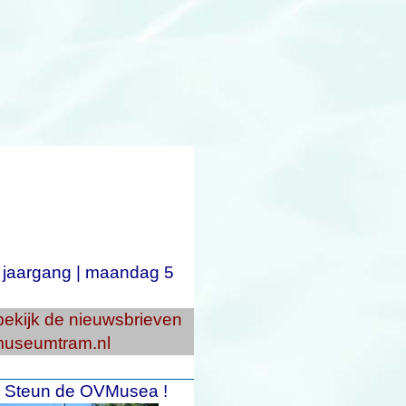
 jaargang
|
maandag
5
bekijk de nieuwsbrieven
useumtram.nl
Steun de OVMusea !