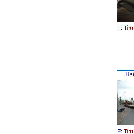
F:
Tim
Han
F
:
Tim