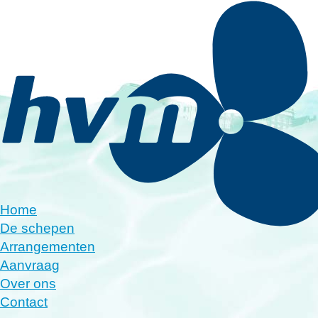
Home
De schepen
Arrangementen
Aanvraag
Over ons
Contact