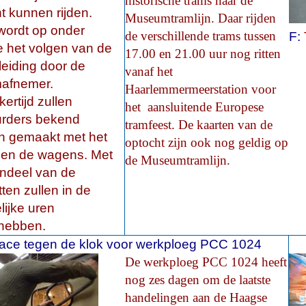
historische trams naar de
t kunnen rijden.
Museumtramlijn. Daar rijden
wordt op onder
de verschillende trams tussen
F:
 het volgen van de
17.00 en 21.00 uur
nog ritten
eiding door de
vanaf het
mafnemer.
Haarlemmermeerstation voor
kertijd zullen
het aansluitende Europese
urders bekend
tramfeest. De kaarten van de
n gemaakt met het
optocht zijn ook nog geldig op
t en de wagens. Met
de Museumtramlijn.
ndeel van de
tten zullen in de
lijke uren
shebben.
ace tegen de klok voor werkploeg PCC 1024
De werkploeg PCC 1024 heeft
nog zes dagen om de laatste
handelingen aan de Haagse