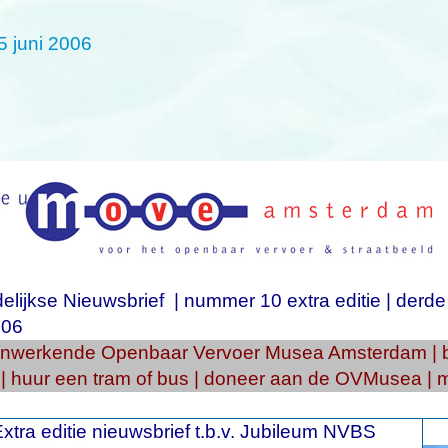
 juni 2006
lijkse Nieuwsbrief
|
nummer
10
extra editie
|
derde
06
nwerkende Openbaar Vervoer Musea Amsterdam
|
|
huur een tram of bus
|
doneer aan de OVMusea
|
m
xtra editie nieuwsbrief t.b.v. Jubileum NVBS