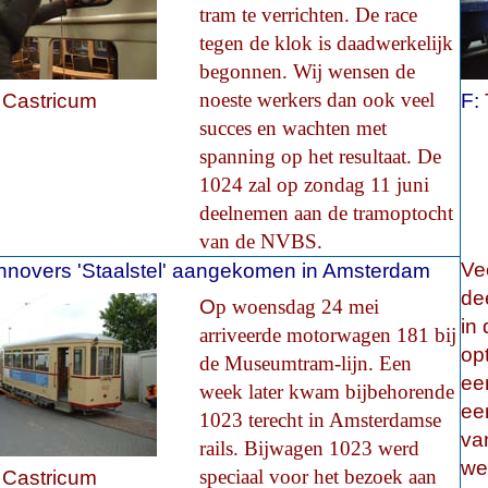
tram te verrichten
. De race
tegen de klok is daadwerkelijk
begonnen. Wij wensen de
noeste werkers dan ook veel
 Castricum
F:
succes en wachten met
spanning op het resultaat. De
1024 zal op zondag 11 juni
deelnemen aan de tramoptocht
van de NVBS.
Ve
novers 'Staalstel' aangekomen in Amsterdam
de
O
p woensdag 24 mei
in
arriveerde motorwagen 181 bij
op
de Museumtram-lijn. Een
een
week later kwam bijbehorende
een
1023 terecht in Amsterdamse
va
rails. Bijwagen 1023 werd
we
speciaal voor het bezoek aan
 Castricum