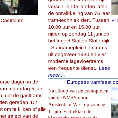
verschillende landen laten
de ontwikkeling van 75 jaar
tram-techniek zien. Tussen
 Castricum
F:
10.00 uur en 15.00 uur
rijden op zondag 11 juni op
het traject Station Sloterdijk
- Surinameplein
tien
trams
uit ongeveer 1930 en vier
moderne lagevloertrams
een frequente dienst.
.
Lees
meer ...
erse dagen in de
Europees tramfeest o
van maandag 5 juni
Na afloop van de tramoptocht
n met de gasttrams
van de NVBS door
itten gereden. Dit
Amsterdam-West op zondag
t om te kijken of alle
11 juni vertrekken de
het traject van de