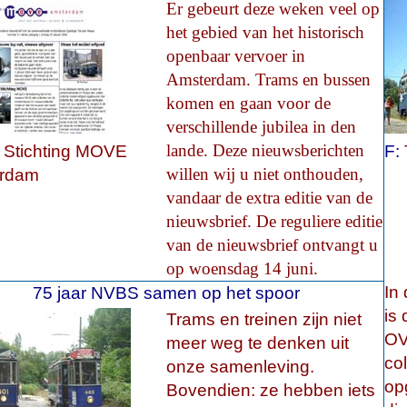
Er gebeurt deze weken veel op
het gebied van het historisch
openbaar vervoer in
Amsterdam. Trams en bussen
komen en gaan voor de
verschillende jubilea in den
lande. Deze nieuwsberichten
Stichting MOVE
F:
willen wij u niet onthouden,
rdam
vandaar de extra editie van de
nieuwsbrief. De reguliere editie
van de nieuwsbrief ontvangt u
op woensdag 14 juni.
In 
75 jaar NVBS samen op het spoor
is
Trams en treinen zijn niet
OV
meer weg te denken uit
co
onze samenleving.
op
Bovendien: ze hebben iets