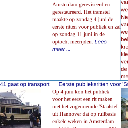
va
Amsterdam gereviseerd en
we
gerestaureerd. Het tramstel
Ni
maakte op zondag 4 juni de
va
eerste ritten voor publiek en zal
we
op zondag 11 juni in de
be
optocht meerijden.
Lees
kr
meer ...
kl
ve
de
me
1 gaat op transport
Eerste publieksritten voor 'S
Op 4 juni kon het publiek
voor het eerst een rit maken
met het zogenoemde 'Staalstel'
uit Hannover dat op ruilbasis
enkele weken in Amsterdam