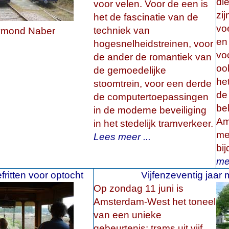
di
voor velen. Voor de een is
zi
het de fascinatie van de
vo
techniek van
mond Naber
en
hogesnelheidstreinen, voor
vo
de ander de romantiek van
oo
de gemoedelijke
het
stoomtrein, voor een derde
de 
de computertoepassingen
be
in de moderne beveiliging
Am
in het stedelijk tramverkeer.
me
Lees meer ...
bi
mee
fritten voor optocht
Vijfenzeventig jaar
Op zondag 11 juni is
Amsterdam-West het toneel
van een unieke
gebeurtenis: trams uit vijf