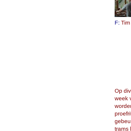
F:
Tim
Op div
week 
worde
proefr
gebeur
trams 