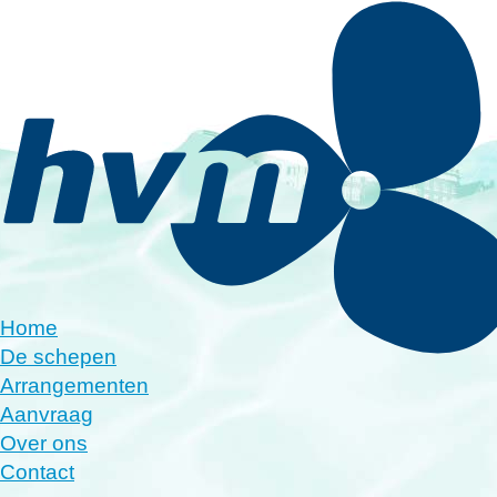
Home
De schepen
Arrangementen
Aanvraag
Over ons
Contact