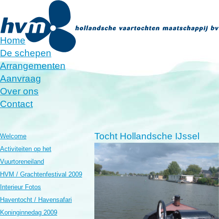
Home
De schepen
Arrangementen
Aanvraag
Over ons
Contact
Tocht Hollandsche IJssel
Welcome
Activiteiten op het
Vuurtoreneiland
HVM / Grachtenfestival 2009
Interieur Fotos
Haventocht / Havensafari
Koninginnedag 2009