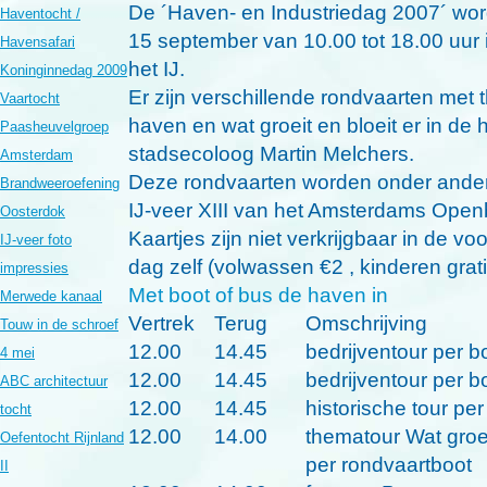
De
´Haven- en Industriedag 2007´
word
Haventocht /
15 september van 10.00 tot 18.00 uu
Havensafari
het IJ.
Koninginnedag 2009
Er zijn verschillende rondvaarten met 
Vaartocht
haven en wat groeit en bloeit er in de
Paasheuvelgroep
stadsecoloog Martin Melchers.
Amsterdam
Deze rondvaarten worden onder andere
Brandweeroefening
IJ-veer XIII van het Amsterdams Ope
Oosterdok
Kaartjes zijn
niet
verkrijgbaar in de vo
IJ-veer foto
dag zelf (volwassen €2 , kinderen grati
impressies
Met boot of bus de haven in
Merwede kanaal
Vertrek
Terug
Omschrijving
Touw in de schroef
12.00
14.45
bedrijventour per b
4 mei
12.00
14.45
bedrijventour per b
ABC architectuur
12.00
14.45
historische tour
per
tocht
12.00
14.00
thematour
Wat groe
Oefentocht Rijnland
per rondvaartboot
II