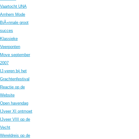
Vaartocht UNA
Arnhem Mode
BiÃ«nnale groot
succes
Klassieke
Veerponten
Move september
2007
IJ-veren bij het
Grachtenfestival
Reactie op de
Website
Open havendag
IJveer XI ontmoet
IJveer VIII op de
Vecht
Wereldreis op de