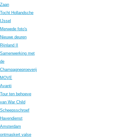
Zaan
Tocht Hollandsche
IJssel
Merwede foto's
Nieuwe deuren
Rijnland II
Samenwerking met
de
Champagneproeverij
MOVE
Avanti
Tour ten behoeve
van War Child
Scheepsschroef
Havendienst
Amsterdam
ontmaskert valse