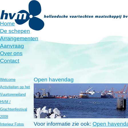
Home
De schepen
Arrangementen
Aanvraag
Over ons
Contact
Open havendag
Welcome
Activiteiten op het
Vuurtoreneiland
HVM /
Grachtenfestival
2009
Voor informatie zie ook:
Open havend
Interieur Fotos