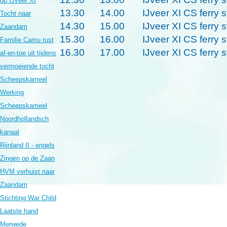
op IJveer XI
13.30
14.00
IJveer XI CS ferry s
Tocht naar
14.30
15.00
IJveer XI CS ferry s
Zaandam
15.30
16.00
IJveer XI CS ferry s
Familie Camu rust
16.30
17.00
IJveer XI CS ferry s
af-en-toe uit tijdens
vermoeiende tocht
Scheepskameel
Werking
Scheepskameel
Noordhollandsch
kanaal
Rijnland II - engels
Zingen op de Zaan
HVM verhuist naar
Zaandam
Stichting War Child
Laatste hand
Merwede