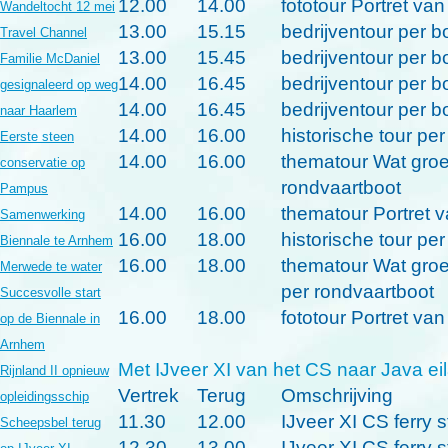
12.00
14.00
fototour
Portret va
Wandeltocht 12 mei
13.00
15.15
bedrijventour per b
Travel Channel
13.00
15.45
bedrijventour per b
Familie McDaniel
14.00
16.45
bedrijventour per b
gesignaleerd op weg
14.00
16.45
bedrijventour per b
naar Haarlem
14.00
16.00
historische tour
per
Eerste steen
14.00
16.00
thematour
Wat groe
conservatie op
rondvaartboot
Pampus
14.00
16.00
thematour
Portret 
Samenwerking
16.00
18.00
historische tour
per
Biennale te Arnhem
16.00
18.00
thematour
Wat groe
Merwede te water
per rondvaartboot
Succesvolle start
16.00
18.00
fototour
Portret va
op de Biennale in
Arnhem
Met IJveer XI van het CS naar Java ei
Rijnland II opnieuw
Vertrek
Terug
Omschrijving
opleidingsschip
11.30
12.00
IJveer XI CS ferry s
Scheepsbel terug
12.30
13.00
IJveer XI CS ferry s