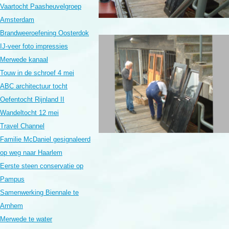
Vaartocht Paasheuvelgroep
Amsterdam
Brandweeroefening Oosterdok
IJ-veer foto impressies
Merwede kanaal
Touw in de schroef 4 mei
ABC architectuur tocht
Oefentocht Rijnland II
Wandeltocht 12 mei
Travel Channel
Familie McDaniel gesignaleerd
op weg naar Haarlem
Eerste steen conservatie op
Pampus
Samenwerking Biennale te
Arnhem
Merwede te water