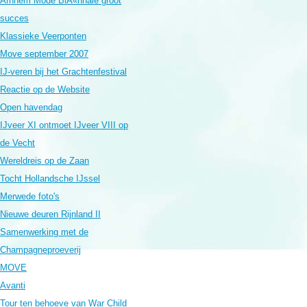
Arnhem Mode BiÃ«nnale groot
succes
Klassieke Veerponten
Move september 2007
IJ-veren bij het Grachtenfestival
Reactie op de Website
Open havendag
IJveer XI ontmoet IJveer VIII op
de Vecht
Wereldreis op de Zaan
Tocht Hollandsche IJssel
Merwede foto's
Nieuwe deuren Rijnland II
Samenwerking met de
Champagneproeverij
MOVE
Avanti
Tour ten behoeve van War Child